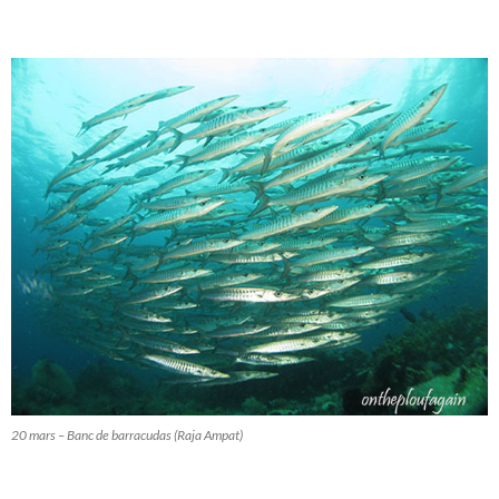
20 mars – Banc de barracudas (Raja Ampat)