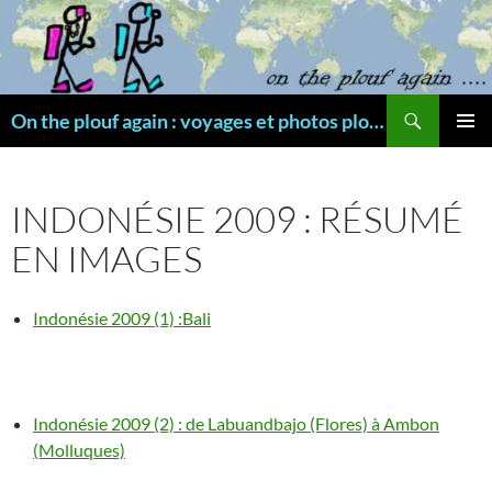
Aller
au
contenu
Recherche
On the plouf again : voyages et photos plongée
MENU
PRINCI
INDONÉSIE 2009 : RÉSUMÉ
EN IMAGES
Indonésie 2009 (1) :Bali
Indonésie 2009 (2) : de Labuandbajo (Flores) à Ambon
(Molluques)