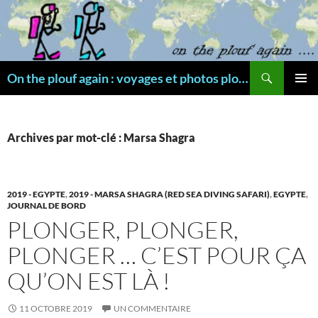
Aller
au
contenu
Recherche
On the plouf again : voyages et photos plongée
MENU
PRINCI
Archives par mot-clé : Marsa Shagra
2019 - EGYPTE
,
2019 - MARSA SHAGRA (RED SEA DIVING SAFARI)
,
EGYPTE
,
JOURNAL DE BORD
PLONGER, PLONGER,
PLONGER … C’EST POUR ÇA
QU’ON EST LÀ !
11 OCTOBRE 2019
UN COMMENTAIRE