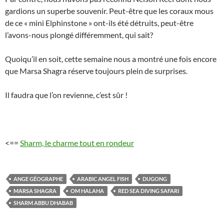
gardions un superbe souvenir. Peut-être que les coraux mous
de ce « mini Elphinstone » ont-ils été détruits, peut-être
l’avons-nous plongé différemment, qui sait?
Quoiqu’il en soit, cette semaine nous a montré une fois encore
que Marsa Shagra réserve toujours plein de surprises.
Il faudra que l’on revienne, c’est sûr !
<==
Sharm, le charme tout en rondeur
ANGE GÉOGRAPHE
ARABIC ANGEL FISH
DUGONG
MARSA SHAGRA
OM HALAHA
RED SEA DIVING SAFARI
SHARM ABBU DHABAB