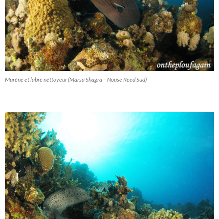
Murène et labre nettoyeur (Marsa Shagra – Nouse Reed Sud)