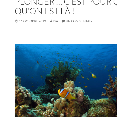
PLONGER … C’EST POUR 
QU’ON EST LÀ !
11 OCTOBRE 2019
ISA
UN COMMENTAIRE