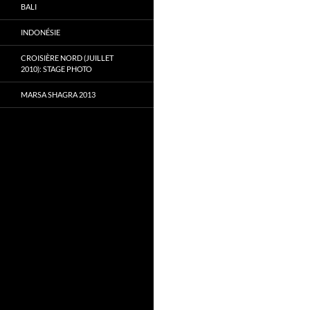
BALI
INDONÉSIE
CROISIÈRE NORD (JUILLET
2010): STAGE PHOTO
MARSA SHAGRA 2013