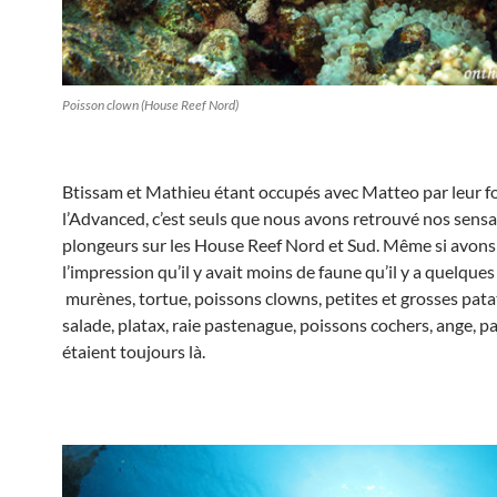
Poisson clown (House Reef Nord)
Btissam et Mathieu étant occupés avec Matteo par leur f
l’Advanced, c’est seuls que nous avons retrouvé nos sensa
plongeurs sur les House Reef Nord et Sud. Même si avons
l’impression qu’il y avait moins de faune qu’il y a quelque
murènes, tortue, poissons clowns, petites et grosses patat
salade, platax, raie pastenague, poissons cochers, ange, p
étaient toujours là.