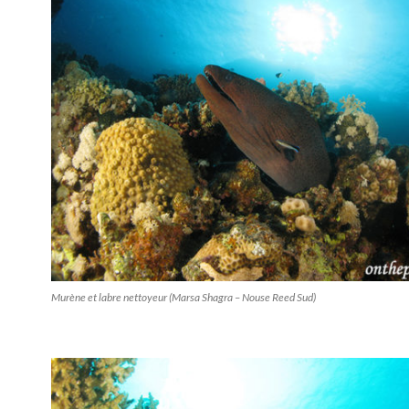
Murène et labre nettoyeur (Marsa Shagra – Nouse Reed Sud)