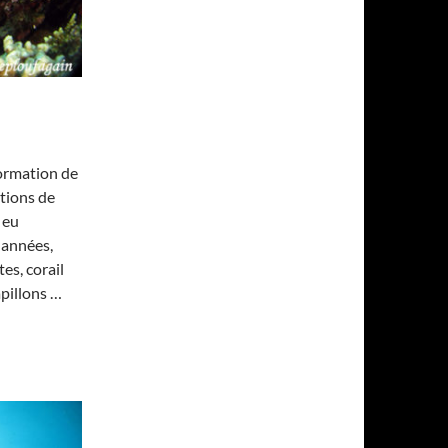
ormation de
tions de
 eu
s années,
es, corail
apillons …