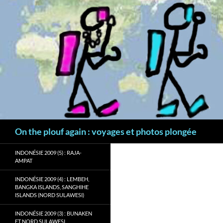
Aller
au
contenu
Recherche
On the plouf again : voyages et photos plongée
INDONÉSIE 2009 (5) : RAJA-
AMPAT
INDONÉSIE 2009 (4) : LEMBEH,
BANGKA ISLANDS, SANGHIHE
ISLANDS (NORD SULAWESI)
INDONÉSIE 2009 (3) : BUNAKEN
ET NORD SULAWESI