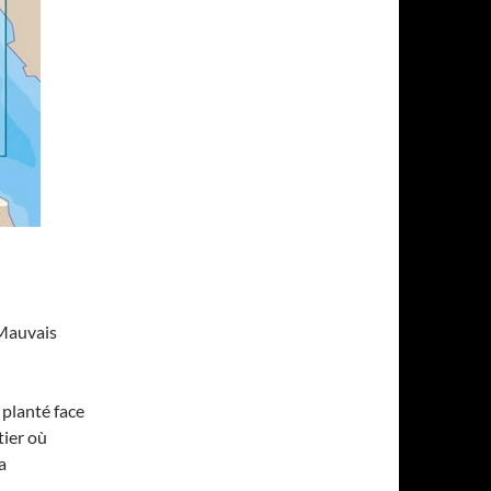
 Mauvais
 planté face
tier où
a