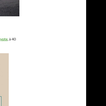
gypte
, à 40