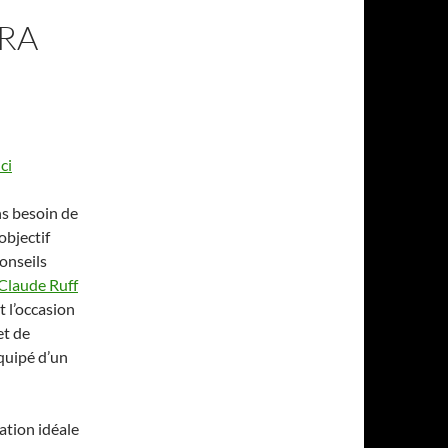
GRA
ci
ns besoin de
objectif
onseils
Claude Ruff
it l’occasion
et de
quipé d’un
ation idéale