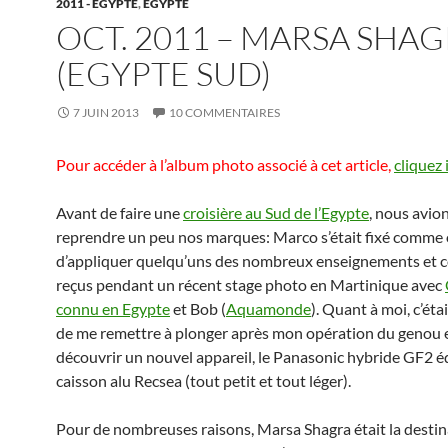
2011 - EGYPTE
,
EGYPTE
OCT. 2011 – MARSA SHA
(EGYPTE SUD)
7 JUIN 2013
10 COMMENTAIRES
Pour accéder à l’album photo associé à cet article,
cliquez i
Avant de faire une
croisière au Sud de l’Egypte
, nous avio
reprendre un peu nos marques: Marco s’était fixé comme 
d’appliquer quelqu’uns des nombreux enseignements et c
reçus pendant un récent stage photo en Martinique avec
connu en Egypte
et Bob (
Aquamonde
). Quant à moi, c’éta
de me remettre à plonger après mon opération du genou 
découvrir un nouvel appareil, le Panasonic hybride GF2 é
caisson alu Recsea (tout petit et tout léger).
Pour de nombreuses raisons, Marsa Shagra était la destin