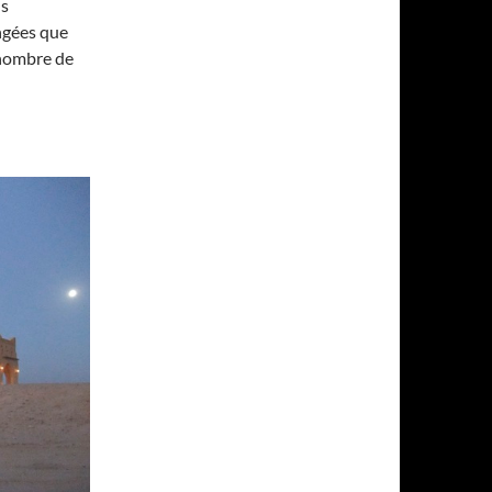
us
ngées que
 nombre de