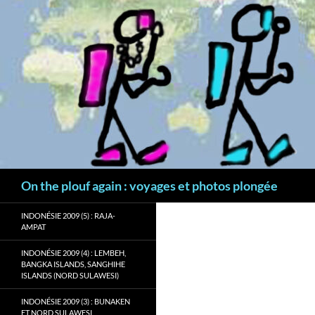
Aller
au
contenu
Recherche
On the plouf again : voyages et photos plongée
INDONÉSIE 2009 (5) : RAJA-
AMPAT
INDONÉSIE 2009 (4) : LEMBEH,
BANGKA ISLANDS, SANGHIHE
ISLANDS (NORD SULAWESI)
INDONÉSIE 2009 (3) : BUNAKEN
ET NORD SULAWESI