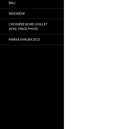
BALI
INDONÉSIE
CROISIÈRE NORD (JUILLET
2010): STAGE PHOTO
MARSA SHAGRA 2013