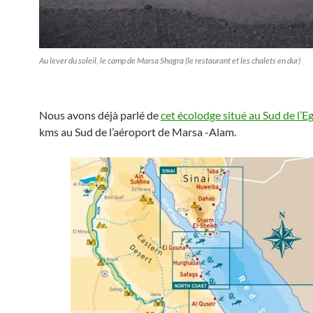
Au lever du soleil, le camp de Marsa Shagra (le restaurant et les chalets en dur)
Nous avons déjà parlé de
cet écolodge situé au Sud de l’E
kms au Sud de l’aéroport de Marsa -Alam.