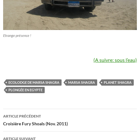
Etrange présence !
(A suivre: sous l’eau)
ECOLODGE DE MARSA SHAGRA
MARSA SHAGRA
PLANET SHAGRA
PLONGÉE EN EGYPTE
Navigation
ARTICLE PRÉCÉDENT
des
Croisière Fury Shoals (Nov. 2011)
articles
ARTICLE SUIVANT