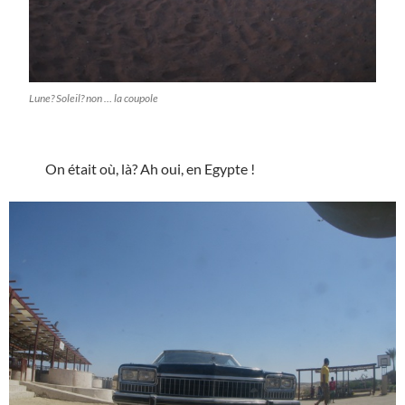
Lune? Soleil? non … la coupole
On était où, là? Ah oui, en Egypte !