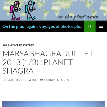
Aller
au
contenu
Recherche
On the plouf again : voyages et photos plongée
MENU
PRINCI
2013 - EGYPTE
,
EGYPTE
MARSA SHAGRA, JUILLET
2013 (1/3) : PLANET
SHAGRA
24 AOÛT 2013
ISA
4 COMMENTAIRES