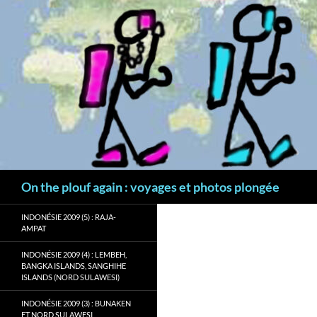
Aller
au
contenu
Recherche
On the plouf again : voyages et photos plongée
INDONÉSIE 2009 (5) : RAJA-
AMPAT
INDONÉSIE 2009 (4) : LEMBEH,
BANGKA ISLANDS, SANGHIHE
ISLANDS (NORD SULAWESI)
INDONÉSIE 2009 (3) : BUNAKEN
ET NORD SULAWESI