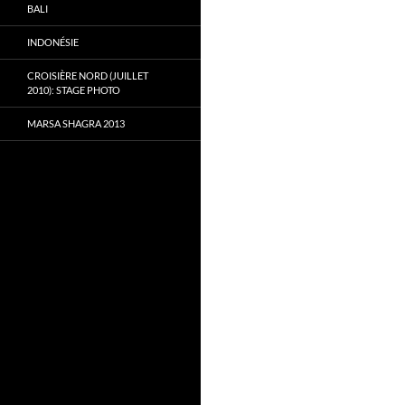
BALI
INDONÉSIE
CROISIÈRE NORD (JUILLET
2010): STAGE PHOTO
MARSA SHAGRA 2013