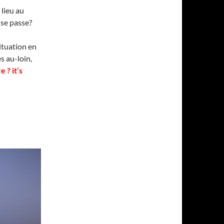
lieu au
 se passe?
ituation en
es au-loin,
e ? it’s