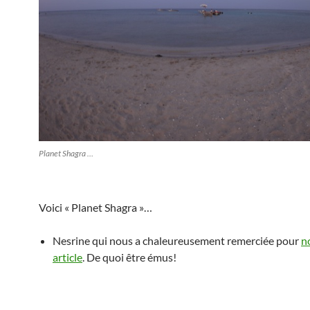
Planet Shagra …
Voici « Planet Shagra »…
Nesrine qui nous a chaleureusement remerciée pour
n
article
. De quoi être émus!