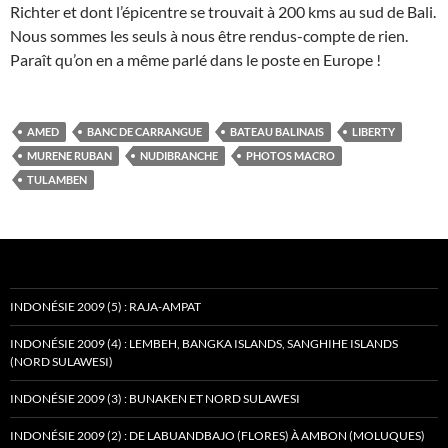
Richter et dont l’épicentre se trouvait à 200 kms au sud de Bali.
Nous sommes les seuls à nous être rendus-compte de rien.
Paraît qu’on en a même parlé dans le poste en Europe !
AMED
BANC DE CARRANGUE
BATEAU BALINAIS
LIBERTY
MURENE RUBAN
NUDIBRANCHE
PHOTOS MACRO
TULAMBEN
INDONÉSIE 2009 (5) : RAJA-AMPAT
INDONÉSIE 2009 (4) : LEMBEH, BANGKA ISLANDS, SANGHIHE ISLANDS
(NORD SULAWESI)
INDONÉSIE 2009 (3) : BUNAKEN ET NORD SULAWESI
INDONÉSIE 2009 (2) : DE LABUANDBAJO (FLORES) À AMBON (MOLUQUES)