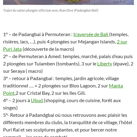
Trajet du safari plongée effectué avec Ikan Dive (Padangbai Bali)
1° – de Padangbai à Permuteran :
traversée de Bali
(temples,
risières, lacs, …), puis 4 plongées sur Mejangan Islands,
2 sur
Puri Jata
(découverte de la macro)
2° – de Permuteran à Amed: temples, marché, palais d’eau puis
2 plongées sur Tulamben (tombants), 3 sur le
Liberty
(épave), 2
sur Seraya ( macro)
3° – retour à Padangbai : temples, jardin agricole, village
traditionnel …. + 2 plongées sur Bloo Lagoon, 2 sur
Manta
Point
,2 sur Cristal Bay, 2 sur les îles Gili.
4° – 2 jours à
Ubud
(shopping, cours de cuisine, forêt aux
singes)
5°- Retour à Padandgbai où nous retrouvons avec plaisir les
différents membres du clubs, la tranquilité de ce village, l’hôtel
Puri Rai et ses sculptures géantes, et pour bercer notre
sommeil … les coqs de combat!