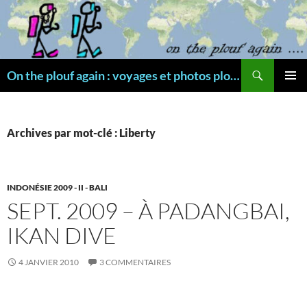
Aller
au
contenu
Recherche
On the plouf again : voyages et photos plongée
MENU
PRINCI
Archives par mot-clé : Liberty
INDONÉSIE 2009 - II - BALI
SEPT. 2009 – À PADANGBAI,
IKAN DIVE
4 JANVIER 2010
3 COMMENTAIRES