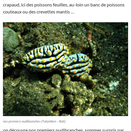
crapaud, ici des poissons feuilles, au-loin un banc de poissons
couteaux ou des crevettes mantis …
nos premiers nudibranches (Tulamben – Bali)
on découvre nos premiers nudibranches, sommes surpris par