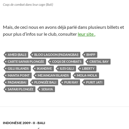
Coqs de combat dans leur cage (Bali)
Mais, de ceci nous en avons déjà parlé dans plusieurs billets et
pour plus d’infos sur le club, consulter
leur site .
AMED (BALI)
BLOO LAGOON (PADANGBAI)
BMPP
CARTE SAFARI PLONGÉE
COQS DE COMBATS
CRISTAL BAY
GILLI ISLANDS
IKANDIVE
ILES GILLI
LIBERTY
MANTA POINT
MEJANGAN ISLANDS
MOLA-MOLA
PADANGBAI
PLONGÉE BALI
PURI RAY
PURIT JATI
SAFARI PLONGÉE
SERAYA
INDONÉSIE 2009 - II - BALI