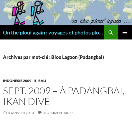
Aller
au
contenu
Recherche
On the plouf again : voyages et photos plongée
MENU
PRINCI
Archives par mot-clé : Bloo Lagoon (Padangbai)
INDONÉSIE 2009 - II - BALI
SEPT. 2009 – À PADANGBAI,
IKAN DIVE
4 JANVIER 2010
3 COMMENTAIRES