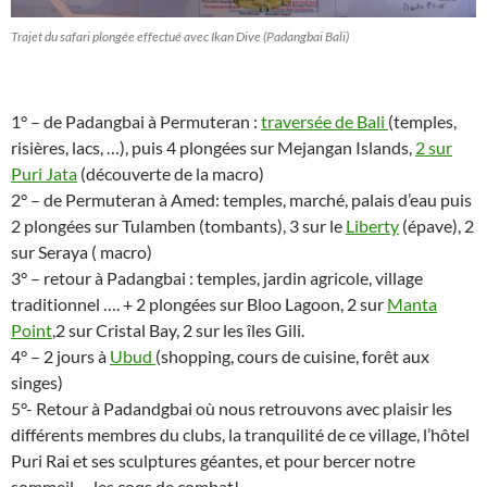
Trajet du safari plongée effectué avec Ikan Dive (Padangbai Bali)
1° – de Padangbai à Permuteran :
traversée de Bali
(temples,
risières, lacs, …), puis 4 plongées sur Mejangan Islands,
2 sur
Puri Jata
(découverte de la macro)
2° – de Permuteran à Amed: temples, marché, palais d’eau puis
2 plongées sur Tulamben (tombants), 3 sur le
Liberty
(épave), 2
sur Seraya ( macro)
3° – retour à Padangbai : temples, jardin agricole, village
traditionnel …. + 2 plongées sur Bloo Lagoon, 2 sur
Manta
Point
,2 sur Cristal Bay, 2 sur les îles Gili.
4° – 2 jours à
Ubud
(shopping, cours de cuisine, forêt aux
singes)
5°- Retour à Padandgbai où nous retrouvons avec plaisir les
différents membres du clubs, la tranquilité de ce village, l’hôtel
Puri Rai et ses sculptures géantes, et pour bercer notre
sommeil … les coqs de combat!