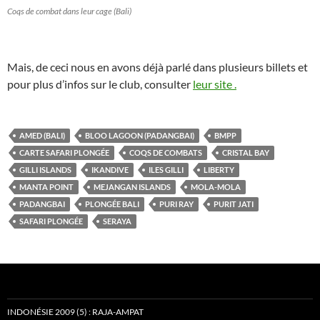
Coqs de combat dans leur cage (Bali)
Mais, de ceci nous en avons déjà parlé dans plusieurs billets et
pour plus d’infos sur le club, consulter
leur site .
AMED (BALI)
BLOO LAGOON (PADANGBAI)
BMPP
CARTE SAFARI PLONGÉE
COQS DE COMBATS
CRISTAL BAY
GILLI ISLANDS
IKANDIVE
ILES GILLI
LIBERTY
MANTA POINT
MEJANGAN ISLANDS
MOLA-MOLA
PADANGBAI
PLONGÉE BALI
PURI RAY
PURIT JATI
SAFARI PLONGÉE
SERAYA
INDONÉSIE 2009 (5) : RAJA-AMPAT