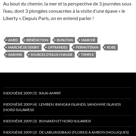
Au bout du chemin, la mer et la perspective de 3 journées sous
l’eau, dont 3 plongées consacrées à la visite d’une épave « le
Liberty ». Depuis Paris, on en entend parler !
AMED
BÉNÉDICTION
BUNUTAN
MARCHÉ
MARCHÉ DE SERIRIT
OFFRANDES
PERMUTERAN
ROBE
SARONG
SOURCES D'EAUX CHAUDE
TEMPLE
INDONÉSIE 2009 (5) : RAJA-AMPAT
INDONÉSIE 2009 (4) : LEMBEH, BANGKA ISLANDS, SANGHIHE ISLANDS
(NORD SULAWESI)
INDONÉSIE 2009 (3) : BUNAKEN ET NORD SULAWESI
INDONÉSIE 2009 (2) : DE LABUANDBAJO (FLORES) À AMBON (MOLUQUES)