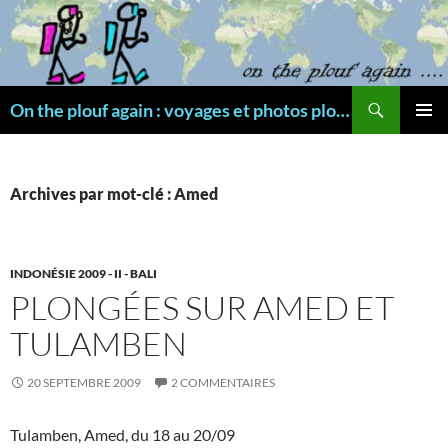
Aller
au
contenu
Recherche
On the plouf again : voyages et photos plongée
MENU
PRINCI
Archives par mot-clé : Amed
INDONÉSIE 2009 - II - BALI
PLONGÉES SUR AMED ET
TULAMBEN
20 SEPTEMBRE 2009
2 COMMENTAIRES
Tulamben, Amed, du 18 au 20/09