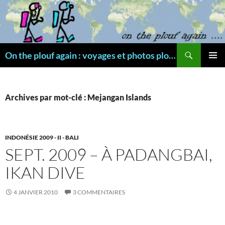
Aller
au
contenu
Recherche
On the plouf again : voyages et photos plongée
MENU
PRINCI
Archives par mot-clé : Mejangan Islands
INDONÉSIE 2009 - II - BALI
SEPT. 2009 – À PADANGBAI,
IKAN DIVE
4 JANVIER 2010
3 COMMENTAIRES