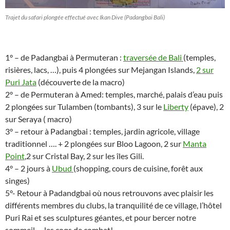
Trajet du safari plongée effectué avec Ikan Dive (Padangbai Bali)
1° – de Padangbai à Permuteran :
traversée de Bali
(temples,
risières, lacs, …), puis 4 plongées sur Mejangan Islands,
2 sur
Puri Jata
(découverte de la macro)
2° – de Permuteran à Amed: temples, marché, palais d’eau puis
2 plongées sur Tulamben (tombants), 3 sur le
Liberty
(épave), 2
sur Seraya ( macro)
3° – retour à Padangbai : temples, jardin agricole, village
traditionnel …. + 2 plongées sur Bloo Lagoon, 2 sur
Manta
Point
,2 sur Cristal Bay, 2 sur les îles Gili.
4° – 2 jours à
Ubud
(shopping, cours de cuisine, forêt aux
singes)
5°- Retour à Padandgbai où nous retrouvons avec plaisir les
différents membres du clubs, la tranquilité de ce village, l’hôtel
Puri Rai et ses sculptures géantes, et pour bercer notre
sommeil … les coqs de combat!