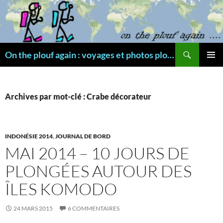
Aller
au
contenu
Recherche
On the plouf again : voyages et photos plongée
MENU
PRINCI
Archives par mot-clé : Crabe décorateur
INDONÉSIE 2014
,
JOURNAL DE BORD
MAI 2014 – 10 JOURS DE
PLONGÉES AUTOUR DES
ÎLES KOMODO
24 MARS 2015
6 COMMENTAIRES