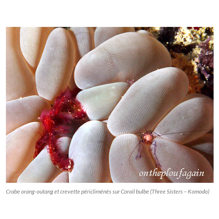
Crabe orang-outang et crevette péricliménès sur Corail bulbe (Three Sisters – Komodo)