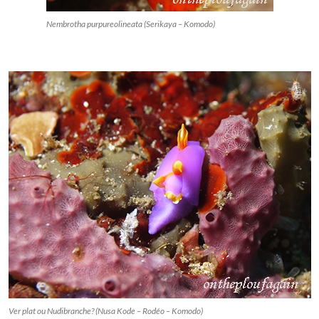
Nembrotha purpureolineata (Serikaya – Komodo)
Ver plat ou Nudibranche? (Nusa Kode – Rodéo – Komodo)