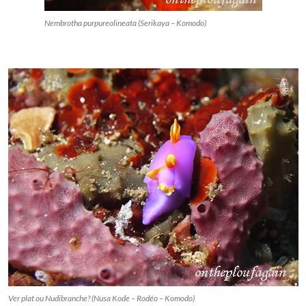
Nembrotha purpureolineata (Serikaya – Komodo)
Ver plat ou Nudibranche? (Nusa Kode – Rodéo – Komodo)