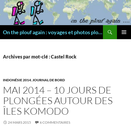
Aller
au
contenu
Recherche
On the plouf again : voyages et photos plongée
MENU
PRINCI
Archives par mot-clé : Castel Rock
INDONÉSIE 2014
,
JOURNAL DE BORD
MAI 2014 – 10 JOURS DE
PLONGÉES AUTOUR DES
ÎLES KOMODO
24 MARS 2015
6 COMMENTAIRES