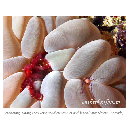
Crabe orang-outang et crevette péricliménès sur Corail bulbe (Three Sisters – Komodo)