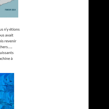
s n’y étions
ous avait
is revenir
chers…..
uissants
achine à