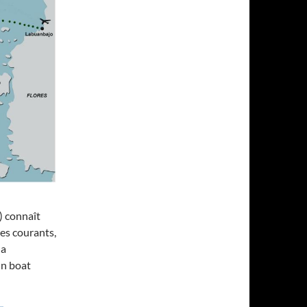
r) connaît
es courants,
la
un boat