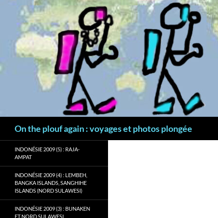
Aller
au
contenu
Recherche
On the plouf again : voyages et photos plongée
INDONÉSIE 2009 (5) : RAJA-
AMPAT
INDONÉSIE 2009 (4) : LEMBEH,
BANGKA ISLANDS, SANGHIHE
ISLANDS (NORD SULAWESI)
INDONÉSIE 2009 (3) : BUNAKEN
ET NORD SULAWESI