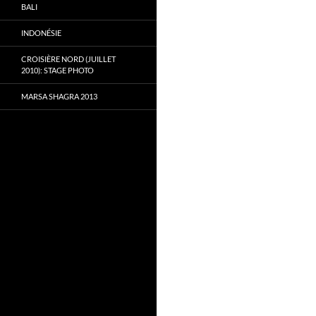
BALI
INDONÉSIE
CROISIÈRE NORD (JUILLET
2010): STAGE PHOTO
MARSA SHAGRA 2013