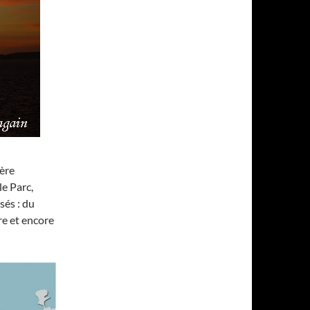
ière
e Parc,
sés : du
re et encore