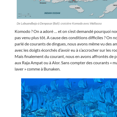
De Labuandbajo à Denpasar (Bali): croisière Komodo avec Wallacea
Komodo ? On a adoré … et on s’est demandé pourquoi nou
pas venu plus tôt. A cause des conditions difficiles ? On n
parlé de courants de dingues, nous avons même vu des am
avec les doigts écorchés d’avoir eu à s’accrocher sur les ro
Mais finalement du courant, nous en avons affrontés de p
aux Raja Ampat ou à Alor. Sans compter des courants « m
laver » comme à Bunaken.