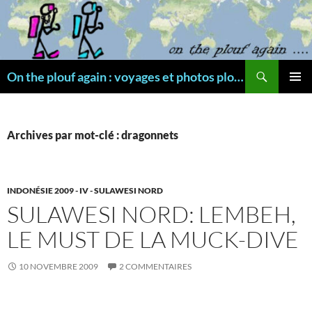
Aller
au
contenu
Recherche
On the plouf again : voyages et photos plongée
MENU
PRINCI
Archives par mot-clé : dragonnets
INDONÉSIE 2009 - IV - SULAWESI NORD
SULAWESI NORD: LEMBEH,
LE MUST DE LA MUCK-DIVE
10 NOVEMBRE 2009
2 COMMENTAIRES