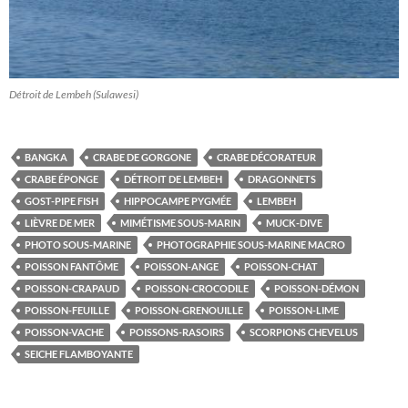
Détroit de Lembeh (Sulawesi)
BANGKA
CRABE DE GORGONE
CRABE DÉCORATEUR
CRABE ÉPONGE
DÉTROIT DE LEMBEH
DRAGONNETS
GOST-PIPE FISH
HIPPOCAMPE PYGMÉE
LEMBEH
LIÈVRE DE MER
MIMÉTISME SOUS-MARIN
MUCK-DIVE
PHOTO SOUS-MARINE
PHOTOGRAPHIE SOUS-MARINE MACRO
POISSON FANTÔME
POISSON-ANGE
POISSON-CHAT
POISSON-CRAPAUD
POISSON-CROCODILE
POISSON-DÉMON
POISSON-FEUILLE
POISSON-GRENOUILLE
POISSON-LIME
POISSON-VACHE
POISSONS-RASOIRS
SCORPIONS CHEVELUS
SEICHE FLAMBOYANTE