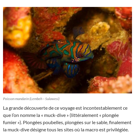
Poisson mandarin (Lembeh – Sulawesi)
La grande découverte de ce voyage est incontestablement ce
que l’on nomme la « muck-dive » (littéralement « plongée
fumier »). Plongées poubelles, plongées sur le sable, finalement
la muck-dive désigne tous les sites où la macro est privilégiée.