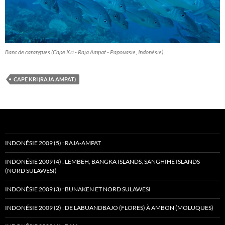
Banc de carangues (Cape Kri - Raja Ampat - Papouasie, Indonésie)
CAPE KRI (RAJA AMPAT)
INDONÉSIE 2009 (5) : RAJA-AMPAT
INDONÉSIE 2009 (4) : LEMBEH, BANGKA ISLANDS, SANGHIHE ISLANDS
(NORD SULAWESI)
INDONÉSIE 2009 (3) : BUNAKEN ET NORD SULAWESI
INDONÉSIE 2009 (2) : DE LABUANDBAJO (FLORES) À AMBON (MOLUQUES)