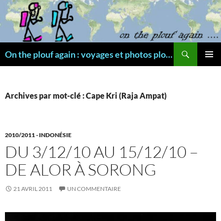
Aller
au
contenu
Recherche
On the plouf again : voyages et photos plongée
MENU
PRINCI
Archives par mot-clé : Cape Kri (Raja Ampat)
2010/2011 - INDONÉSIE
DU 3/12/10 AU 15/12/10 –
DE ALOR À SORONG
21 AVRIL 2011
UN COMMENTAIRE