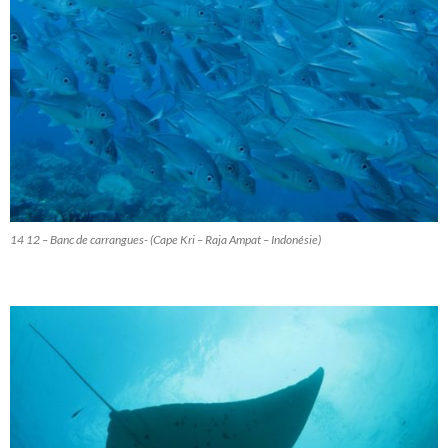
14 12 – Banc de carrangues- (Cape Kri – Raja Ampat – Indonésie)