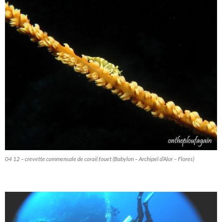
04 12 – crevette commensale de corail fouet (Babylon – Archipel d’Alor – Flores)