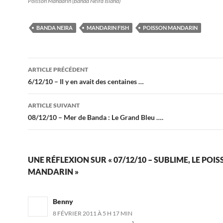
Poisson Mandarin (Banda Neira Island)
BANDA NEIRA
MANDARIN FISH
POISSON MANDARIN
Navigation
ARTICLE PRÉCÉDENT
des
6/12/10 – Il y en avait des centaines …
articles
ARTICLE SUIVANT
08/12/10 – Mer de Banda : Le Grand Bleu ….
UNE RÉFLEXION SUR « 07/12/10 – SUBLIME, LE POI
MANDARIN »
Benny
8 FÉVRIER 2011 À 5 H 17 MIN