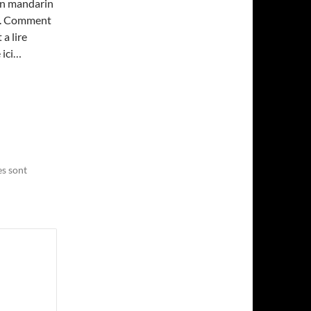
son mandarin
top. Comment
 a lire
 ici…
es sont