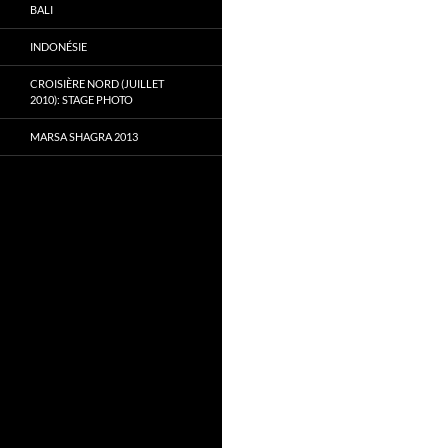
BALI
INDONÉSIE
CROISIÈRE NORD (JUILLET
2010): STAGE PHOTO
MARSA SHAGRA 2013