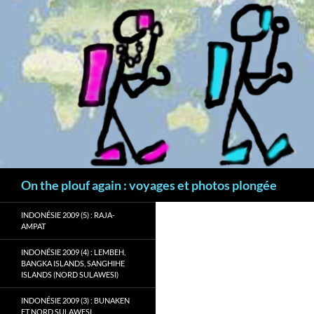
Aller
au
contenu
Recherche
On the plouf again : voyages et photos plongée
INDONÉSIE 2009 (5) : RAJA-
AMPAT
INDONÉSIE 2009 (4) : LEMBEH,
BANGKA ISLANDS, SANGHIHE
ISLANDS (NORD SULAWESI)
INDONÉSIE 2009 (3) : BUNAKEN
ET NORD SULAWESI