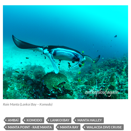
Raie Manta (Lankoi Bay – Komodo)
AMBAÏ
KOMODO
LANKOI BAY
MANTA HALLEY
MANTA POINT - RAIE MANTA
MANTA RAY
WALACEA DIVE CRUISE