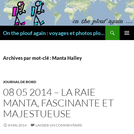
Aller
au
contenu
Recherche
On the plouf again : voyages et photos plongée
MENU
PRINCI
Archives par mot-clé : Manta Halley
JOURNAL DE BORD
08 05 2014 – LA RAIE
MANTA, FASCINANTE ET
MAJESTUEUSE
8 MAI 2014
LAISSER UN COMMENTAIRE