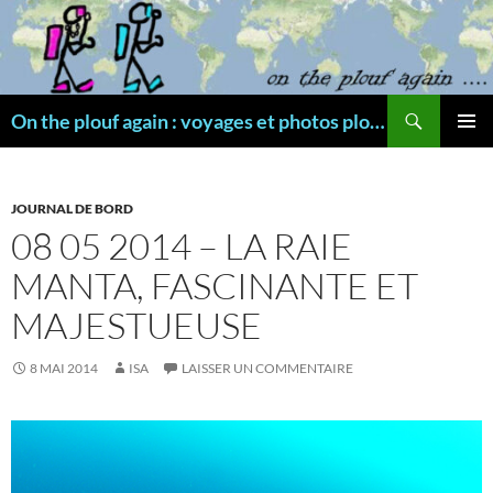
Aller
au
contenu
Recherche
On the plouf again : voyages et photos plongée
MENU
PRINCI
JOURNAL DE BORD
08 05 2014 – LA RAIE
MANTA, FASCINANTE ET
MAJESTUEUSE
8 MAI 2014
ISA
LAISSER UN COMMENTAIRE