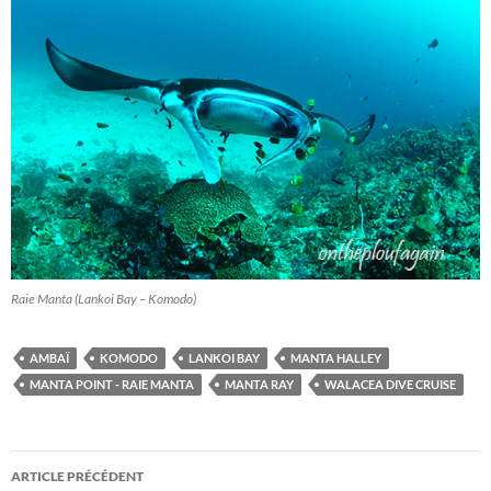
Raie Manta (Lankoi Bay – Komodo)
AMBAÏ
KOMODO
LANKOI BAY
MANTA HALLEY
MANTA POINT - RAIE MANTA
MANTA RAY
WALACEA DIVE CRUISE
Navigation
ARTICLE PRÉCÉDENT