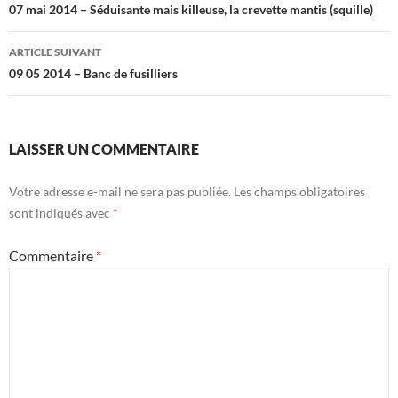
des
07 mai 2014 – Séduisante mais killeuse, la crevette mantis (squille)
articles
ARTICLE SUIVANT
09 05 2014 – Banc de fusilliers
LAISSER UN COMMENTAIRE
Votre adresse e-mail ne sera pas publiée.
Les champs obligatoires
sont indiqués avec
*
Commentaire
*