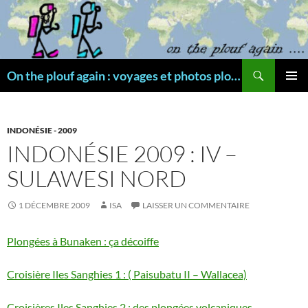
Aller
au
contenu
Recherche
On the plouf again : voyages et photos plongée
MENU
PRINCI
INDONÉSIE - 2009
INDONÉSIE 2009 : IV –
SULAWESI NORD
1 DÉCEMBRE 2009
ISA
LAISSER UN COMMENTAIRE
Plongées à Bunaken : ça décoiffe
Croisière Iles Sanghies 1 : ( Paisubatu II – Wallacea)
Croisières Iles Sanghies 2 : des plongées volcaniques