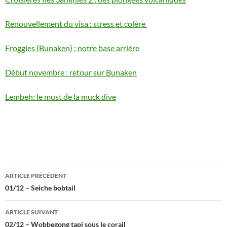
Renouvellement du visa : stress et colère
Froggies (Bunaken) : notre base arrière
Début novembre : retour sur Bunaken
Lembeh: le must de la muck dive
Navigation
ARTICLE PRÉCÉDENT
des
01/12 – Seiche bobtail
articles
ARTICLE SUIVANT
02/12 – Wobbegong tapi sous le corail