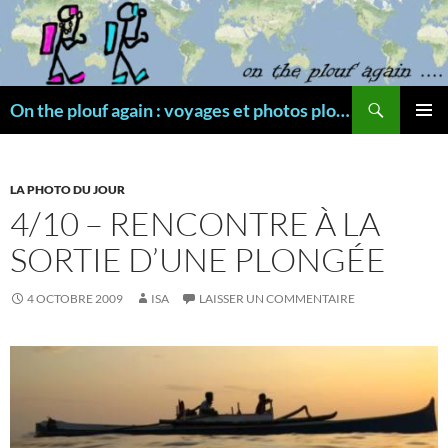
Aller
au
contenu
Recherche
On the plouf again : voyages et photos plongée
MENU
PRINCI
LA PHOTO DU JOUR
4/10 – RENCONTRE À LA
SORTIE D’UNE PLONGÉE
4 OCTOBRE 2009
ISA
LAISSER UN COMMENTAIRE