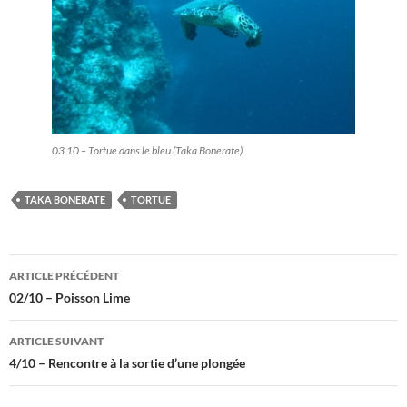
03 10 – Tortue dans le bleu (Taka Bonerate)
TAKA BONERATE
TORTUE
Navigation
ARTICLE PRÉCÉDENT
des
02/10 – Poisson Lime
articles
ARTICLE SUIVANT
4/10 – Rencontre à la sortie d’une plongée