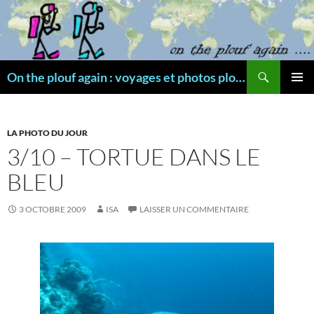
Aller
au
contenu
Recherche
On the plouf again : voyages et photos plongée
MENU
PRINCI
LA PHOTO DU JOUR
3/10 – TORTUE DANS LE
BLEU
3 OCTOBRE 2009
ISA
LAISSER UN COMMENTAIRE