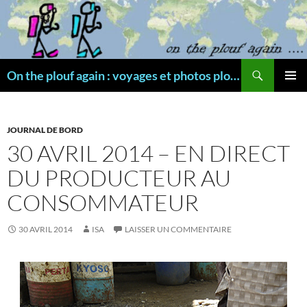
Aller
au
contenu
Recherche
On the plouf again : voyages et photos plongée
MENU
PRINCI
JOURNAL DE BORD
30 AVRIL 2014 – EN DIRECT
DU PRODUCTEUR AU
CONSOMMATEUR
30 AVRIL 2014
ISA
LAISSER UN COMMENTAIRE