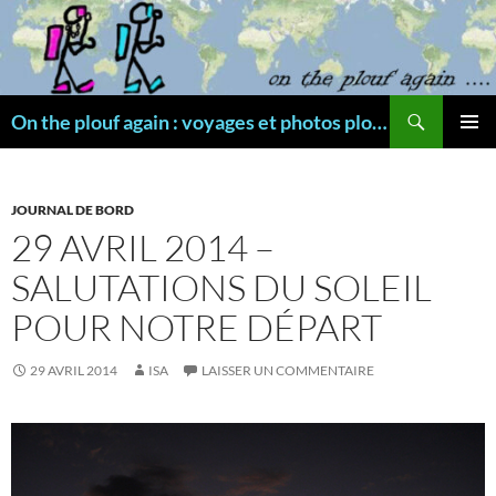
Aller
au
contenu
Recherche
On the plouf again : voyages et photos plongée
MENU
PRINCI
JOURNAL DE BORD
29 AVRIL 2014 –
SALUTATIONS DU SOLEIL
POUR NOTRE DÉPART
29 AVRIL 2014
ISA
LAISSER UN COMMENTAIRE