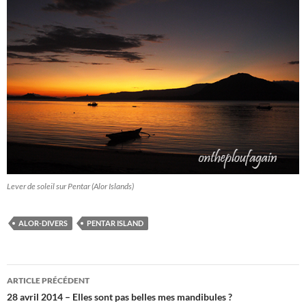
Lever de soleil sur Pentar (Alor Islands)
ALOR-DIVERS
PENTAR ISLAND
Navigation
ARTICLE PRÉCÉDENT
des
28 avril 2014 – Elles sont pas belles mes mandibules ?