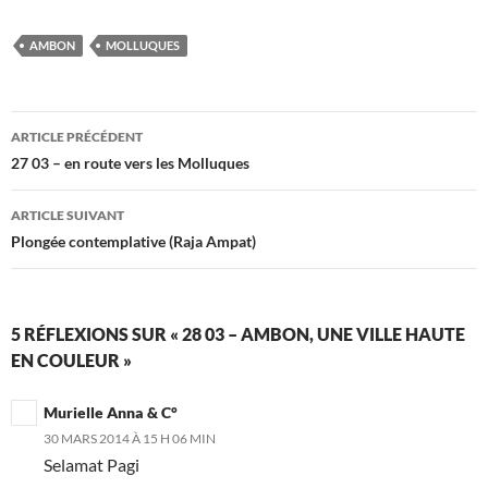
AMBON
MOLLUQUES
Navigation
ARTICLE PRÉCÉDENT
des
27 03 – en route vers les Molluques
articles
ARTICLE SUIVANT
Plongée contemplative (Raja Ampat)
5 RÉFLEXIONS SUR « 28 03 – AMBON, UNE VILLE HAUTE
EN COULEUR »
Murielle Anna & C°
30 MARS 2014 À 15 H 06 MIN
Selamat Pagi