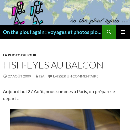
Aller
au
contenu
Recherche
On the plouf again : voyages et photos plongée
MENU
PRINCI
LA PHOTO DU JOUR
FISH-EYES AU BALCON
27 AOÛT 2009
ISA
LAISSER UN COMMENTAIRE
Aujourd’hui 27 Août, nous sommes à Paris, on prépare le
départ …