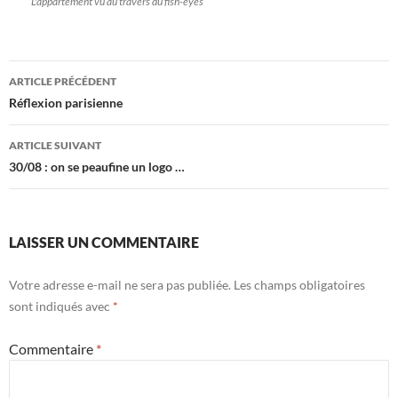
L'appartement vu au travers du fish-eyes
Navigation
ARTICLE PRÉCÉDENT
des
Réflexion parisienne
articles
ARTICLE SUIVANT
30/08 : on se peaufine un logo …
LAISSER UN COMMENTAIRE
Votre adresse e-mail ne sera pas publiée.
Les champs obligatoires
sont indiqués avec
*
Commentaire
*