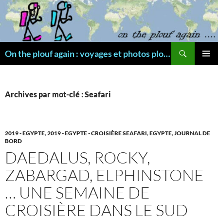
Aller
au
contenu
Recherche
On the plouf again : voyages et photos plongée
MENU
PRINCI
Archives par mot-clé : Seafari
2019 - EGYPTE
,
2019 - EGYPTE - CROISIÈRE SEAFARI
,
EGYPTE
,
JOURNAL DE
BORD
DAEDALUS, ROCKY,
ZABARGAD, ELPHINSTONE
… UNE SEMAINE DE
CROISIÈRE DANS LE SUD