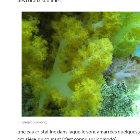
des coraux sublimes,
coraux (Komodo)
une eau cristalline dans laquelle sont amarrées quelques 
croisière, du courant (c’est connu sur Komodo),