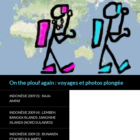
Aller
au
contenu
Recherche
On the plouf again : voyages et photos plongée
INDONÉSIE 2009 (5) : RAJA-
AMPAT
INDONÉSIE 2009 (4) : LEMBEH,
BANGKA ISLANDS, SANGHIHE
ISLANDS (NORD SULAWESI)
INDONÉSIE 2009 (3) : BUNAKEN
ET NORD SULAWESI