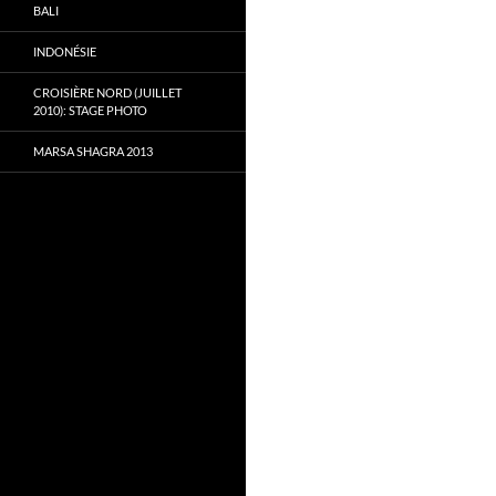
BALI
INDONÉSIE
CROISIÈRE NORD (JUILLET
2010): STAGE PHOTO
MARSA SHAGRA 2013