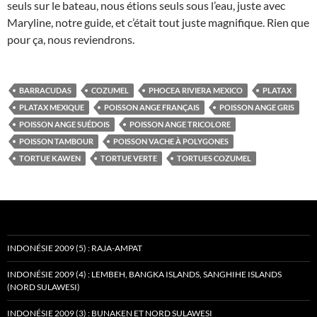
seuls sur le bateau, nous étions seuls sous l’eau, juste avec
Maryline, notre guide, et c’était tout juste magnifique. Rien que
pour ça, nous reviendrons.
BARRACUDAS
COZUMEL
PHOCEA RIVIERA MEXICO
PLATAX
PLATAX MEXIQUE
POISSON ANGE FRANÇAIS
POISSON ANGE GRIS
POISSON ANGE SUÉDOIS
POISSON ANGE TRICOLORE
POISSON TAMBOUR
POISSON VACHE À POLYGONES
TORTUE KAWEN
TORTUE VERTE
TORTUES COZUMEL
INDONÉSIE 2009 (5) : RAJA-AMPAT
INDONÉSIE 2009 (4) : LEMBEH, BANGKA ISLANDS, SANGHIHE ISLANDS
(NORD SULAWESI)
INDONÉSIE 2009 (3) : BUNAKEN ET NORD SULAWESI