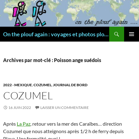
Aller
au
contenu
Recherche
On the plouf again : voyages et photos plongée
MENU
PRINCI
Archives par mot-clé : Poisson ange suédois
2022 - MEXIQUE
,
COZUMEL
,
JOURNAL DE BORD
COZUMEL
16 JUIN 2022
LAISSER UN COMMENTAIRE
Après
La Paz
, retour vers la mer des Caraïbes… direction
Cozumel que nous atteignons après 1/2 h de ferry depuis
Playa. Une formalité, quoi !