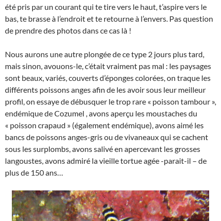
été pris par un courant qui te tire vers le haut, t’aspire vers le
bas, te brasse à l’endroit et te retourne à l’envers. Pas question
de prendre des photos dans ce cas là !
Nous aurons une autre plongée de ce type 2 jours plus tard,
mais sinon, avouons-le, c’était vraiment pas mal : les paysages
sont beaux, variés, couverts d’éponges colorées, on traque les
différents poissons anges afin de les avoir sous leur meilleur
profil, on essaye de débusquer le trop rare « poisson tambour »,
endémique de Cozumel , avons aperçu les moustaches du
« poisson crapaud » (également endémique), avons aimé les
bancs de poissons anges-gris ou de vivaneaux qui se cachent
sous les surplombs, avons salivé en apercevant les grosses
langoustes, avons admiré la vieille tortue agée -parait-il – de
plus de 150 ans…