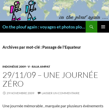
Aller
au
contenu
Recherche
On the plouf again : voyages et photos plongée
MENU
PRINCI
Archives par mot-clé : Passage de l’Equateur
INDONÉSIE 2009 - V - RAJA AMPAT
29/11/09 – UNE JOURNÉE
ZÉRO
29 NOVEMBRE 2009
LAISSER UN COMMENTAIRE
Une journée mémorable , marquée par plusieurs événements