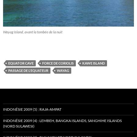
Wayag Island, avant la tombée de la nuit
EQUATOR CAVE
FORCE DE CORIOLIS
KAWE ISLAND
PASSAGE DE L'EQUATEUR
WAYAG
INDONÉSIE 2009 (5) : RAJA-AMPAT
INDONÉSIE 2009 (4) : LEMBEH, BANGKA ISLANDS, SANGHIHE ISLANDS
(NORD SULAWESI)