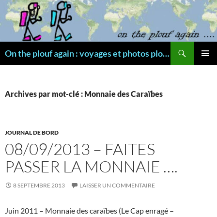
Aller
au
contenu
Recherche
On the plouf again : voyages et photos plongée
MENU
PRINCI
Archives par mot-clé : Monnaie des Caraïbes
JOURNAL DE BORD
08/09/2013 – FAITES
PASSER LA MONNAIE ….
8 SEPTEMBRE 2013
LAISSER UN COMMENTAIRE
Juin 2011 – Monnaie des caraïbes (Le Cap enragé –