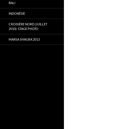
BALI
INDONÉSIE
CROISIÈRE NORD (JUILLET
2010): STAGE PHOTO
MARSA SHAGRA 2013