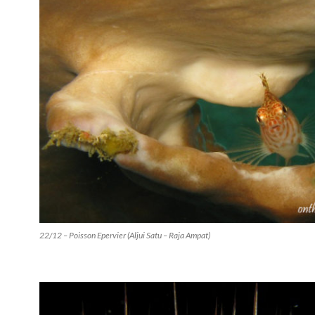
22/12 – Poisson Epervier (Aljui Satu – Raja Ampat)