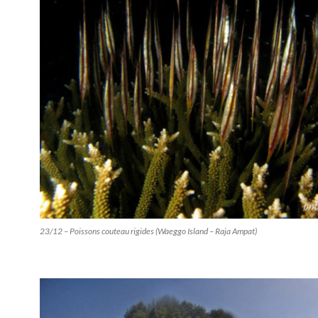
23/12 – Poissons couteau rigides (Waeggo Island – Raja Ampat)