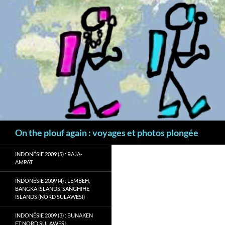
Aller
au
contenu
Recherche
On the plouf again : voyages et photos plongée
INDONÉSIE 2009 (5) : RAJA-
AMPAT
INDONÉSIE 2009 (4) : LEMBEH,
BANGKA ISLANDS, SANGHIHE
ISLANDS (NORD SULAWESI)
INDONÉSIE 2009 (3) : BUNAKEN
ET NORD SULAWESI