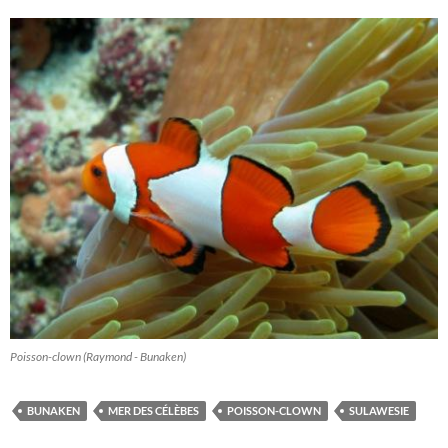
Poisson-clown (Raymond - Bunaken)
BUNAKEN
MER DES CÉLÈBES
POISSON-CLOWN
SULAWESIE