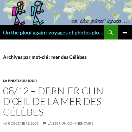
Aller
au
contenu
Recherche
On the plouf again : voyages et photos plongée
MENU
PRINCI
Archives par mot-clé : mer des Célèbes
LA PHOTO DU JOUR
08/12 – DERNIER CLIN
D’ŒIL DE LA MER DES
CÉLÈBES
8 DÉCEMBRE 2009
LAISSER UN COMMENTAIRE