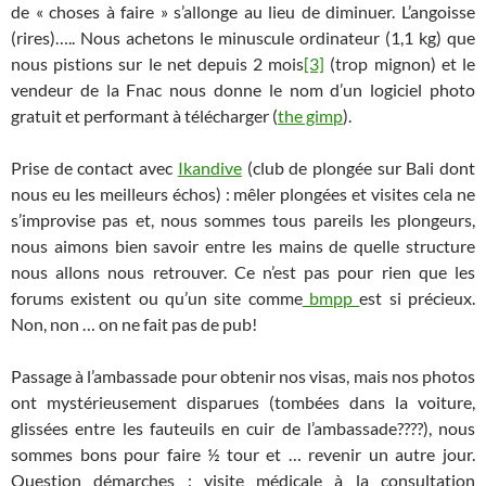
de « choses à faire » s’allonge au lieu de diminuer. L’angoisse
(rires)….. Nous achetons le minuscule ordinateur (1,1 kg) que
nous pistions sur le net depuis 2 mois
[3]
(trop mignon) et le
vendeur de la Fnac nous donne le nom d’un logiciel photo
gratuit et performant à télécharger (
the gimp
).
Prise de contact avec
Ikandive
(club de plongée sur Bali dont
nous eu les meilleurs échos) : mêler plongées et visites cela ne
s’improvise pas et, nous sommes tous pareils les plongeurs,
nous aimons bien savoir entre les mains de quelle structure
nous allons nous retrouver. Ce n’est pas pour rien que les
forums existent ou qu’un site comme
bmpp
est si précieux.
Non, non … on ne fait pas de pub!
Passage à l’ambassade pour obtenir nos visas, mais nos photos
ont mystérieusement disparues (tombées dans la voiture,
glissées entre les fauteuils en cuir de l’ambassade????), nous
sommes bons pour faire ½ tour et … revenir un autre jour.
Question démarches : visite médicale à la consultation