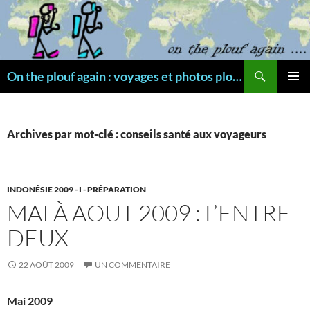
Aller
au
contenu
Recherche
On the plouf again : voyages et photos plongée
MENU
PRINCI
Archives par mot-clé : conseils santé aux voyageurs
INDONÉSIE 2009 - I - PRÉPARATION
MAI À AOUT 2009 : L’ENTRE-
DEUX
22 AOÛT 2009
UN COMMENTAIRE
Mai 2009