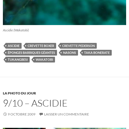
Ascidie (Wakatobi)
ASCIDIE
CREVETTE BOXER
CREVETTE PEDERSON
ÉPONGES BARRIQUES GÉANTES
NASONS
TAKA BONERATE
TUKANGBESI
WAKATOBI
LA PHOTO DU JOUR
9/10 – ASCIDIE
9 OCTOBRE 2009
LAISSER UN COMMENTAIRE