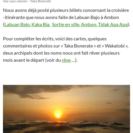
Vue sous-marine – Taka Bonerate
Nous avons déjà posté plusieurs billets concernant la croisière
-itinérante que nous avons faite de Labuan Bajo à Ambon
(
Labuan Bajo
,
Kaka Bia
,
Sortie en ville
,
Ambon
,
Tidak Apa Apa
).
Pour compléter les écrits, voici des cartes, quelques
commentaires et photos sur « Taka Bonerate » et « Wakatobi »,
deux archipels dont les noms nous ont fait rêver plusieurs
mois avant le départ (voir du
rêve
…).