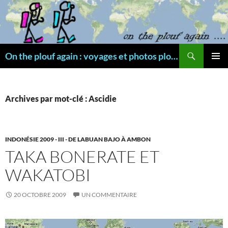
Aller
au
contenu
Recherche
On the plouf again : voyages et photos plongée
MENU
PRINCI
Archives par mot-clé : Ascidie
INDONÉSIE 2009 - III - DE LABUAN BAJO À AMBON
TAKA BONERATE ET
WAKATOBI
20 OCTOBRE 2009
UN COMMENTAIRE