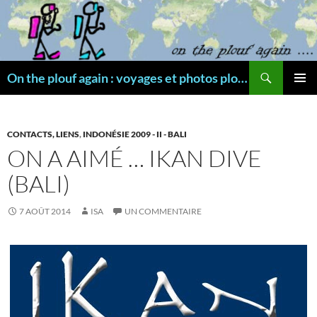
Aller
au
contenu
Recherche
On the plouf again : voyages et photos plongée
MENU
PRINCI
CONTACTS, LIENS
,
INDONÉSIE 2009 - II - BALI
ON A AIMÉ … IKAN DIVE
(BALI)
7 AOÛT 2014
ISA
UN COMMENTAIRE