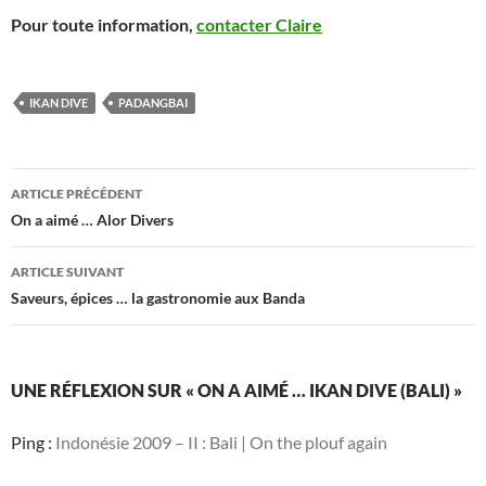
Pour toute information,
contacter Claire
IKAN DIVE
PADANGBAI
Navigation
ARTICLE PRÉCÉDENT
des
On a aimé … Alor Divers
articles
ARTICLE SUIVANT
Saveurs, épices … la gastronomie aux Banda
UNE RÉFLEXION SUR « ON A AIMÉ … IKAN DIVE (BALI) »
Ping :
Indonésie 2009 – II : Bali | On the plouf again