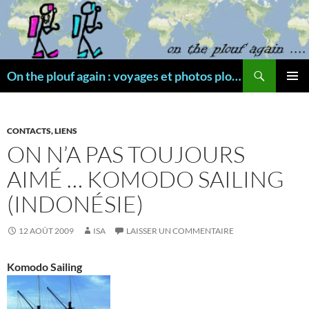
Aller
au
contenu
Recherche
On the plouf again : voyages et photos plongée
MENU
PRINCI
CONTACTS, LIENS
ON N’A PAS TOUJOURS
AIMÉ … KOMODO SAILING
(INDONÉSIE)
12 AOÛT 2009
ISA
LAISSER UN COMMENTAIRE
Komodo Sailing