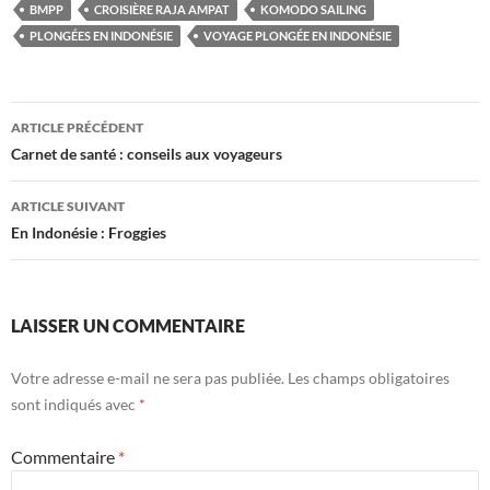
BMPP
CROISIÈRE RAJA AMPAT
KOMODO SAILING
PLONGÉES EN INDONÉSIE
VOYAGE PLONGÉE EN INDONÉSIE
Navigation
ARTICLE PRÉCÉDENT
des
Carnet de santé : conseils aux voyageurs
articles
ARTICLE SUIVANT
En Indonésie : Froggies
LAISSER UN COMMENTAIRE
Votre adresse e-mail ne sera pas publiée.
Les champs obligatoires
sont indiqués avec
*
Commentaire
*