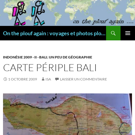
Aller
au
contenu
Recherche
On the plouf again : voyages et photos plongée
MENU
PRINCI
INDONÉSIE 2009 - II - BALI
,
UN PEU DE GÉOGRAPHIE
CARTE PÉRIPLE BALI
1 OCTOBRE 2009
ISA
LAISSER UN COMMENTAIRE