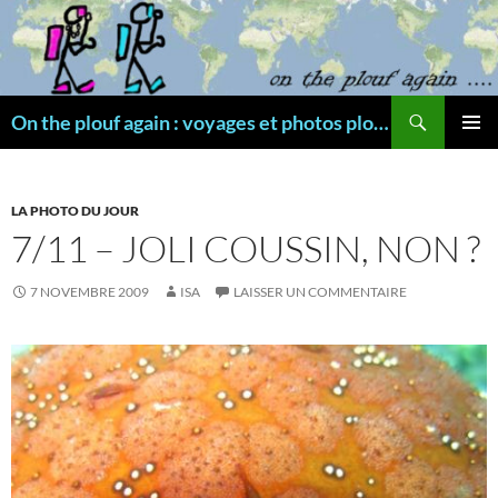
Aller
au
contenu
Recherche
On the plouf again : voyages et photos plongée
MENU
PRINCI
LA PHOTO DU JOUR
7/11 – JOLI COUSSIN, NON ?
7 NOVEMBRE 2009
ISA
LAISSER UN COMMENTAIRE