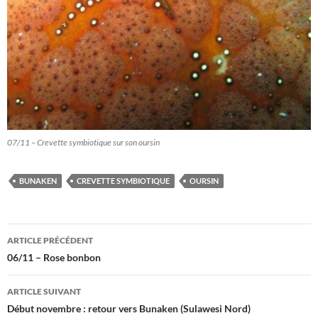
07/11 – Crevette symbiotique sur son oursin
BUNAKEN
CREVETTE SYMBIOTIQUE
OURSIN
Navigation
ARTICLE PRÉCÉDENT
des
06/11 – Rose bonbon
articles
ARTICLE SUIVANT
Début novembre : retour vers Bunaken (Sulawesi Nord)