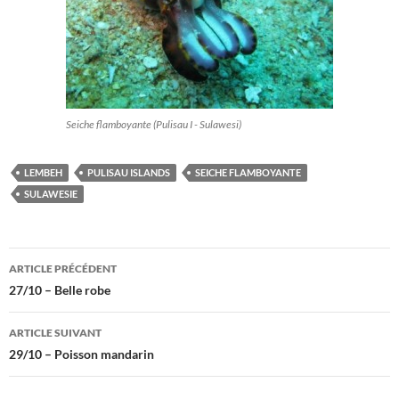
Seiche flamboyante (Pulisau I - Sulawesi)
LEMBEH
PULISAU ISLANDS
SEICHE FLAMBOYANTE
SULAWESIE
Navigation
ARTICLE PRÉCÉDENT
des
27/10 – Belle robe
articles
ARTICLE SUIVANT
29/10 – Poisson mandarin