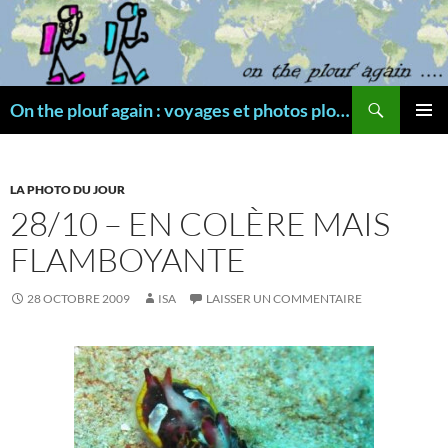
Aller
au
contenu
Recherche
On the plouf again : voyages et photos plongée
MENU
PRINCI
LA PHOTO DU JOUR
28/10 – EN COLÈRE MAIS
FLAMBOYANTE
28 OCTOBRE 2009
ISA
LAISSER UN COMMENTAIRE