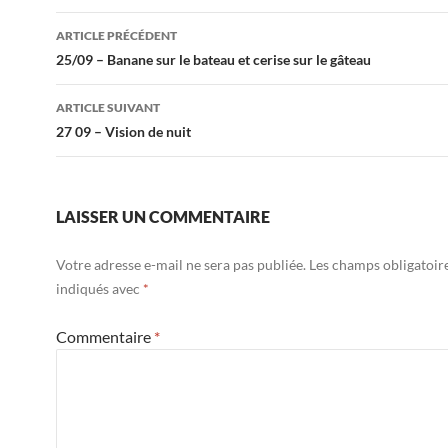
Navigation
ARTICLE PRÉCÉDENT
des
25/09 – Banane sur le bateau et cerise sur le gâteau
articles
ARTICLE SUIVANT
27 09 – Vision de nuit
LAISSER UN COMMENTAIRE
Votre adresse e-mail ne sera pas publiée.
Les champs obligatoir
indiqués avec
*
Commentaire
*