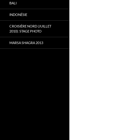
BALI
INDONÉSIE
CROISIÈRE NORD (JUILLET
2010): STAGE PHOTO
MARSA SHAGRA 2013