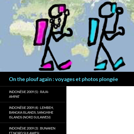
Aller
au
contenu
Recherche
On the plouf again : voyages et photos plongée
INDONÉSIE 2009 (5) : RAJA-
AMPAT
INDONÉSIE 2009 (4) : LEMBEH,
BANGKA ISLANDS, SANGHIHE
ISLANDS (NORD SULAWESI)
INDONÉSIE 2009 (3) : BUNAKEN
ET NORD SULAWESI