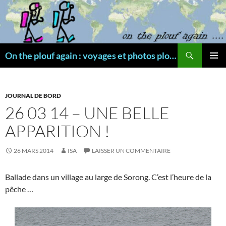
Aller
au
contenu
Recherche
On the plouf again : voyages et photos plongée
MENU
PRINCI
JOURNAL DE BORD
26 03 14 – UNE BELLE
APPARITION !
26 MARS 2014
ISA
LAISSER UN COMMENTAIRE
Ballade dans un village au large de Sorong. C’est l’heure de la
pêche …