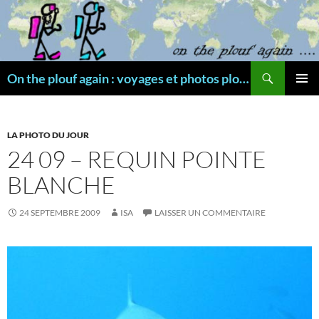
Aller
au
contenu
Recherche
On the plouf again : voyages et photos plongée
MENU
PRINCI
LA PHOTO DU JOUR
24 09 – REQUIN POINTE
BLANCHE
24 SEPTEMBRE 2009
ISA
LAISSER UN COMMENTAIRE