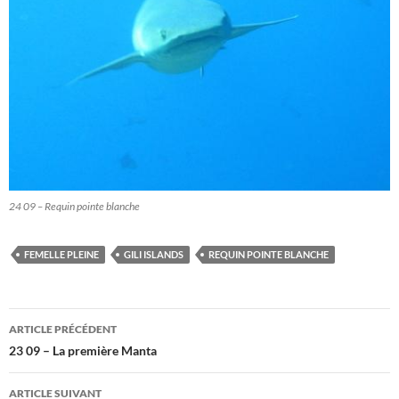
24 09 – Requin pointe blanche
FEMELLE PLEINE
GILI ISLANDS
REQUIN POINTE BLANCHE
Navigation
ARTICLE PRÉCÉDENT
des
23 09 – La première Manta
articles
ARTICLE SUIVANT