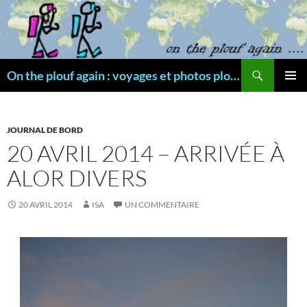
Aller
au
contenu
Recherche
On the plouf again : voyages et photos plongée
MENU
PRINCI
JOURNAL DE BORD
20 AVRIL 2014 – ARRIVÉE À
ALOR DIVERS
20 AVRIL 2014
ISA
UN COMMENTAIRE