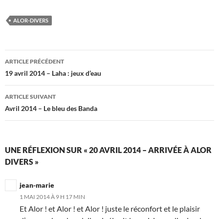
ALOR-DIVERS
Navigation
ARTICLE PRÉCÉDENT
des
19 avril 2014 – Laha : jeux d’eau
articles
ARTICLE SUIVANT
Avril 2014 – Le bleu des Banda
UNE RÉFLEXION SUR « 20 AVRIL 2014 – ARRIVÉE À ALOR
DIVERS »
jean-marie
1 MAI 2014 À 9 H 17 MIN
Et Alor ! et Alor ! et Alor ! juste le réconfort et le plaisir