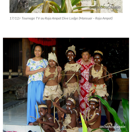
17/12/- Tournage TV au Raja Ampat Dive Lodge (Mansuar – Raja Ampat)