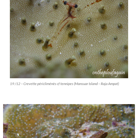
19 /12 – Crevette péricliménès cf tennipes (Mansuar Island – Raja Ampat)