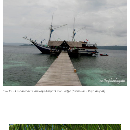
16/12 – Embarcadère du Raja Ampat Dive Lodge (Mansuar – Raja Ampat)