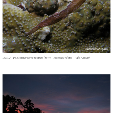
20/12 – Poisson fantôme robuste (Jetty – Mansuar Island – Raja Ampat)