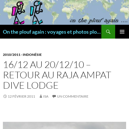
Aller
au
contenu
Recherche
On the plouf again : voyages et photos plongée
MENU
PRINCI
2010/2011 - INDONÉSIE
16/12 AU 20/12/10 –
RETOUR AU RAJA AMPAT
DIVE LODGE
12 FÉVRIER 2011
ISA
UN COMMENTAIRE