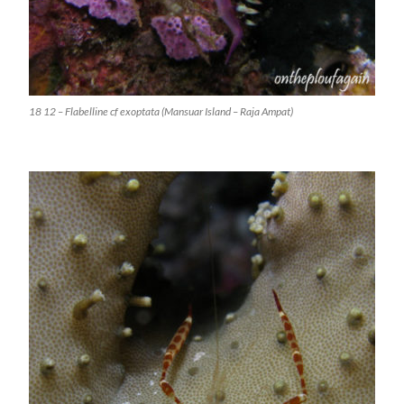
18 12 – Flabelline cf exoptata (Mansuar Island – Raja Ampat)