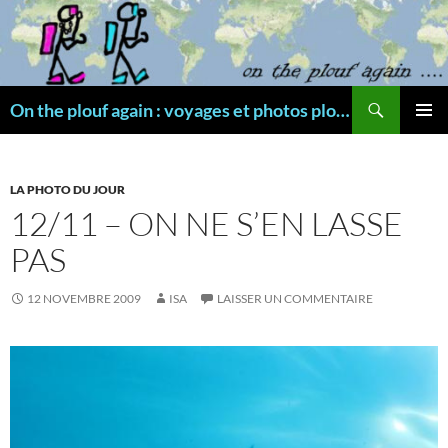
Aller
au
contenu
Recherche
On the plouf again : voyages et photos plongée
MENU
PRINCI
LA PHOTO DU JOUR
12/11 – ON NE S’EN LASSE
PAS
12 NOVEMBRE 2009
ISA
LAISSER UN COMMENTAIRE