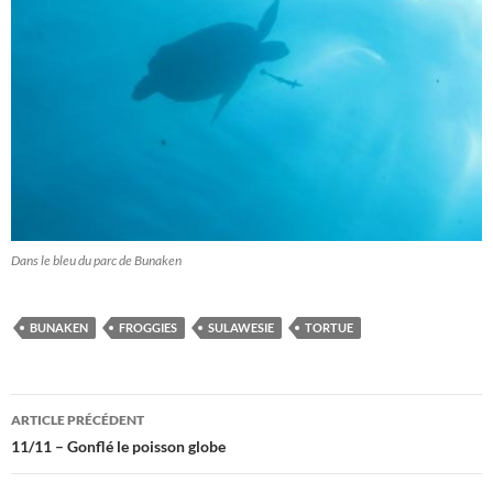
Dans le bleu du parc de Bunaken
BUNAKEN
FROGGIES
SULAWESIE
TORTUE
Navigation
ARTICLE PRÉCÉDENT
des
11/11 – Gonflé le poisson globe
articles