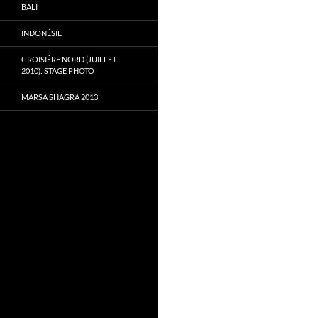
BALI
INDONÉSIE
CROISIÈRE NORD (JUILLET
2010): STAGE PHOTO
MARSA SHAGRA 2013