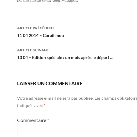
Dans les rues de Banda Neira (Molluques)
Navigation
ARTICLE PRÉCÉDENT
des
11 04 2014 – Corail mou
articles
ARTICLE SUIVANT
13 04 – Edition spéciale : un mois après le départ …
LAISSER UN COMMENTAIRE
Votre adresse e-mail ne sera pas publiée.
Les champs obligatoir
indiqués avec
*
Commentaire
*