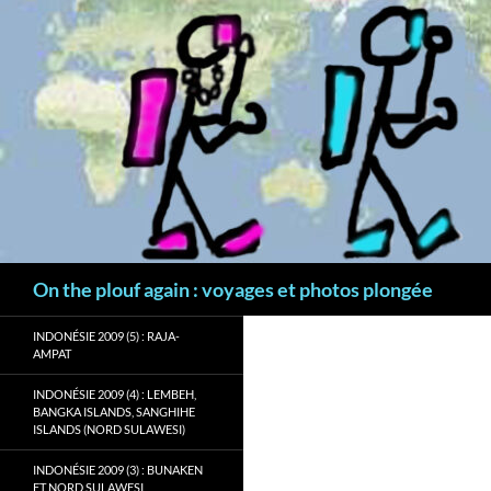
Aller
au
contenu
Recherche
On the plouf again : voyages et photos plongée
INDONÉSIE 2009 (5) : RAJA-
AMPAT
INDONÉSIE 2009 (4) : LEMBEH,
BANGKA ISLANDS, SANGHIHE
ISLANDS (NORD SULAWESI)
INDONÉSIE 2009 (3) : BUNAKEN
ET NORD SULAWESI