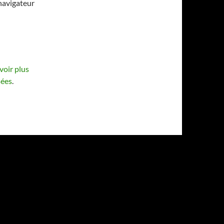
navigateur
voir plus
sées
.