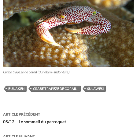
Crabe trapèze de corail (Bunaken - Indonésie)
BUNAKEN
CRABE TRAPÈZE DE CORAIL -
SULAWESI
Navigation
ARTICLE PRÉCÉDENT
des
05/12 – Le sommeil du perroquet
articles
ARTICLE SUIVANT