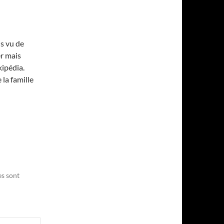
is vu de
er mais
kipédia.
 la famille
es sont