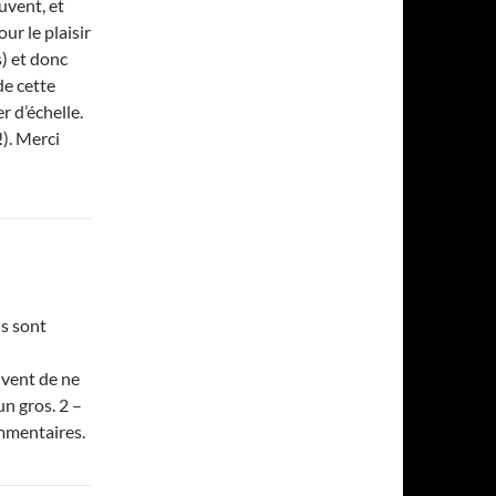
uvent, et
ur le plaisir
s) et donc
de cette
 d’échelle.
!). Merci
ls sont
vent de ne
un gros. 2 –
ommentaires.