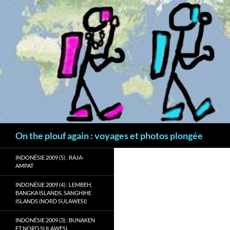
Aller
au
contenu
Recherche
On the plouf again : voyages et photos plongée
INDONÉSIE 2009 (5) : RAJA-
AMPAT
INDONÉSIE 2009 (4) : LEMBEH,
BANGKA ISLANDS, SANGHIHE
ISLANDS (NORD SULAWESI)
INDONÉSIE 2009 (3) : BUNAKEN
ET NORD SULAWESI