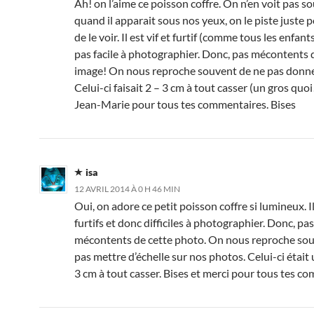
Ah! on l’aime ce poisson coffre. On n’en voit pas so
quand il apparait sous nos yeux, on le piste juste po
de le voir. Il est vif et furtif (comme tous les enfant
pas facile à photographier. Donc, pas mécontents 
image! On nous reproche souvent de ne pas donner
Celui-ci faisait 2 – 3 cm à tout casser (un gros quoi
Jean-Marie pour tous tes commentaires. Bises
isa
12 AVRIL 2014 À 0 H 46 MIN
Oui, on adore ce petit poisson coffre si lumineux. I
furtifs et donc difficiles à photographier. Donc, pas
mécontents de cette photo. On nous reproche sou
pas mettre d’échelle sur nos photos. Celui-ci était 
3 cm à tout casser. Bises et merci pour tous tes c