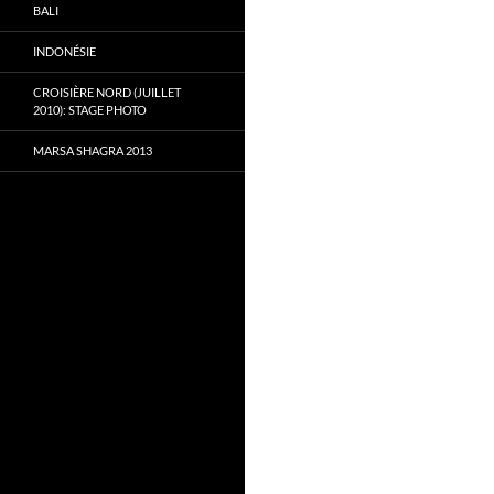
BALI
INDONÉSIE
CROISIÈRE NORD (JUILLET
2010): STAGE PHOTO
MARSA SHAGRA 2013