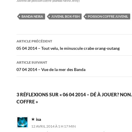
Juvenil de poisson coffre (Banda Neira Jetty)
BANDA NEIRA
JUVENIL BOX-FISH
POISSON COFFRE JUVENIL
Navigation
ARTICLE PRÉCÉDENT
des
05 04 2014 – Tout velu, le minuscule crabe orang-outang
articles
ARTICLE SUIVANT
07 04 2014 – Vue de la mer des Banda
3 RÉFLEXIONS SUR « 06 04 2014 – DÉ À JOUER? N
COFFRE »
isa
12 AVRIL 2014 À 1 H 17 MIN