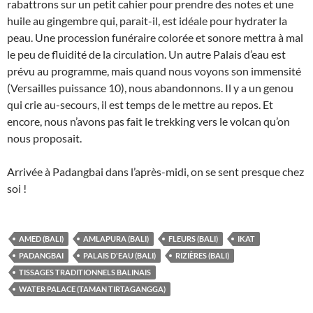
rabattrons sur un petit cahier pour prendre des notes et une
huile au gingembre qui, parait-il, est idéale pour hydrater la
peau. Une procession funéraire colorée et sonore mettra à mal
le peu de fluidité de la circulation. Un autre Palais d’eau est
prévu au programme, mais quand nous voyons son immensité
(Versailles puissance 10), nous abandonnons. Il y a un genou
qui crie au-secours, il est temps de le mettre au repos. Et
encore, nous n’avons pas fait le trekking vers le volcan qu’on
nous proposait.
Arrivée à Padangbai dans l’après-midi, on se sent presque chez
soi !
AMED (BALI)
AMLAPURA (BALI)
FLEURS (BALI)
IKAT
PADANGBAI
PALAIS D'EAU (BALI)
RIZIÈRES (BALI)
TISSAGES TRADITIONNELS BALINAIS
WATER PALACE (TAMAN TIRTAGANGGA)