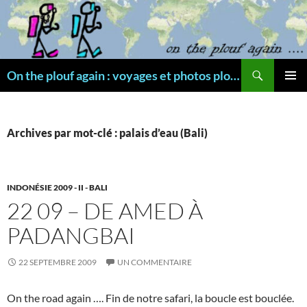
Aller
au
contenu
Recherche
On the plouf again : voyages et photos plongée
MENU
PRINCI
Archives par mot-clé : palais d’eau (Bali)
INDONÉSIE 2009 - II - BALI
22 09 – DE AMED À
PADANGBAI
22 SEPTEMBRE 2009
UN COMMENTAIRE
On the road again …. Fin de notre safari, la boucle est bouclée.